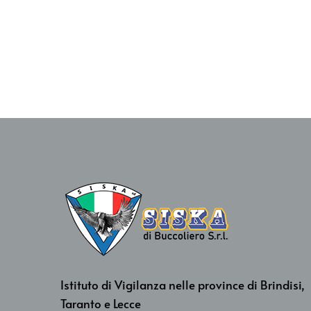
Istituto di Vigilanza nelle province di Brindisi,
Taranto e Lecce