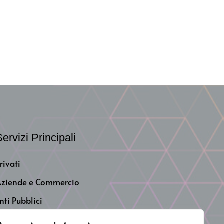
ervizi Principali
rivati
ziende e Commercio
nti Pubblici
mpianti e Consulenze