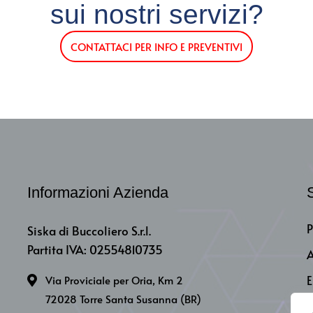
sui nostri servizi?
CONTATTACI PER INFO E PREVENTIVI
Informazioni Azienda
S
P
Siska di Buccoliero S.r.l.
Partita IVA: 02554810735
A
E
Via Proviciale per Oria, Km 2
72028 Torre Santa Susanna (BR)
I