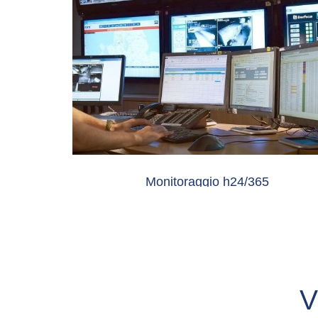
Monitoraggio h24/365
da Centrale Operativa con sistemi di
videosorveglianza
V